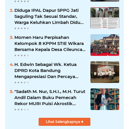
Diduga IPAL Dapur SPPG Jati
Saguling Tak Sesuai Standar,
Warga Keluhkan Limbah Diduga
Mengalir ke Sungai
Momen Haru Perpisahan
Kelompok 8 KPPM STIE Wikara
Bersama Kepala Desa Cileunca
di Kecamatan Bojong
H. Edwin Sebagai Wk. Ketua
DPRD Kota Bandung
Mengapresiasi Dan Percaya
Penuh Kepada Kepemimpinan
Merdi Hajiji Sebagai ketua DPD
"Sadath M. Nur, S.H.I., M.H. Turut
Lpm Kota Bandung Periode
Andil Dalam Buku Pemecah
2021-2026
Rekor MURI Puisi Akrostik
Terbanyak
Lihat Selengkapnya