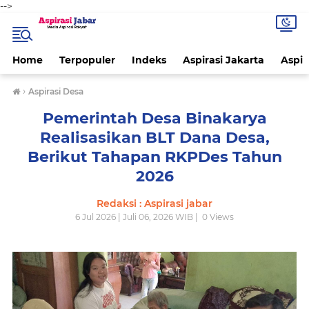
-->
Home
Terpopuler
Indeks
Aspirasi Jakarta
Aspir
›
Aspirasi Desa
Pemerintah Desa Binakarya
Realisasikan BLT Dana Desa,
Berikut Tahapan RKPDes Tahun
2026
Redaksi : Aspirasi jabar
6 Jul 2026 | Juli 06, 2026 WIB |
0
Views