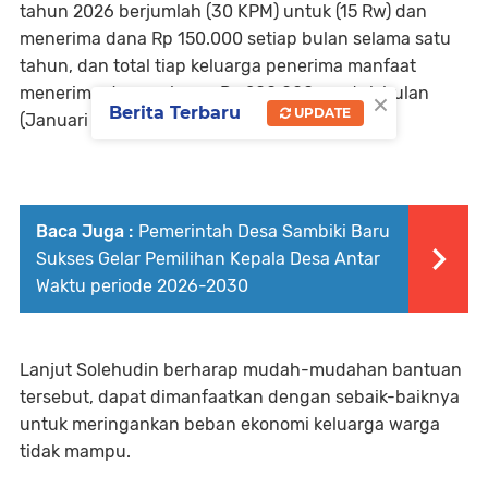
tahun 2026 berjumlah (30 KPM) untuk (15 Rw) dan
menerima dana Rp 150.000 setiap bulan selama satu
tahun, dan total tiap keluarga penerima manfaat
×
menerima dana sebesar Rp.900.000,- untuk bulan
Berita Terbaru
UPDATE
(Januari sampai Juni 2026), ujarnya.
Baca Juga :
Pemerintah Desa Sambiki Baru
Sukses Gelar Pemilihan Kepala Desa Antar
Waktu periode 2026-2030
Lanjut Solehudin berharap mudah-mudahan bantuan
tersebut, dapat dimanfaatkan dengan sebaik-baiknya
untuk meringankan beban ekonomi keluarga warga
tidak mampu.