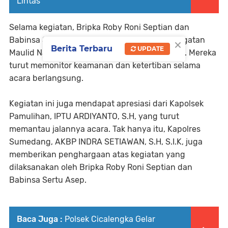
Lintas
Selama kegiatan, Bripka Roby Roni Septian dan
×
Babinsa Sertu Asep memastikan bahwa peringatan
Berita Terbaru
UPDATE
Maulid Nabi berjalan dengan lancar dan aman. Mereka
turut memonitor keamanan dan ketertiban selama
acara berlangsung.
Kegiatan ini juga mendapat apresiasi dari Kapolsek
Pamulihan, IPTU ARDIYANTO, S.H, yang turut
memantau jalannya acara. Tak hanya itu, Kapolres
Sumedang, AKBP INDRA SETIAWAN, S.H, S.I.K, juga
memberikan penghargaan atas kegiatan yang
dilaksanakan oleh Bripka Roby Roni Septian dan
Babinsa Sertu Asep.
Baca Juga :
Polsek Cicalengka Gelar