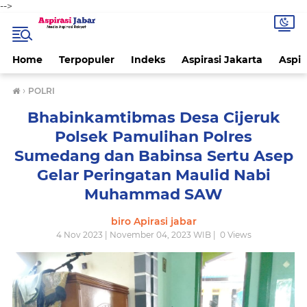
-->
Home
Terpopuler
Indeks
Aspirasi Jakarta
Aspir
›
POLRI
Bhabinkamtibmas Desa Cijeruk
Polsek Pamulihan Polres
Sumedang dan Babinsa Sertu Asep
Gelar Peringatan Maulid Nabi
Muhammad SAW
biro Apirasi jabar
4 Nov 2023 | November 04, 2023 WIB |
0
Views