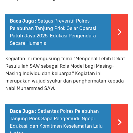
Baca Juga :
Satgas Preventif Polres
Pelabuhan Tanjung Priok Gelar Operasi
Patuh Jaya 2025, Edukasi Pengendara
Secara Humanis
Kegiatan ini mengusung tema "Mengenal Lebih Dekat
Rasulullah SAW sebagai Role Model bagi Masing-
Masing Individu dan Keluarga." Kegiatan ini
merupakan wujud syukur dan penghormatan kepada
Nabi Muhammad SAW.
Baca Juga :
Satlantas Polres Pelabuhan
Tanjung Priok Sapa Pengemudi: Ngopi,
Edukasi, dan Komitmen Keselamatan Lalu