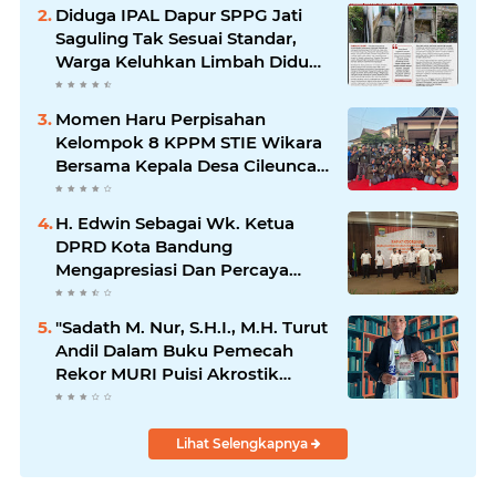
Diduga IPAL Dapur SPPG Jati
Saguling Tak Sesuai Standar,
Warga Keluhkan Limbah Diduga
Mengalir ke Sungai
Momen Haru Perpisahan
Kelompok 8 KPPM STIE Wikara
Bersama Kepala Desa Cileunca
di Kecamatan Bojong
H. Edwin Sebagai Wk. Ketua
DPRD Kota Bandung
Mengapresiasi Dan Percaya
Penuh Kepada Kepemimpinan
Merdi Hajiji Sebagai ketua DPD
"Sadath M. Nur, S.H.I., M.H. Turut
Lpm Kota Bandung Periode
Andil Dalam Buku Pemecah
2021-2026
Rekor MURI Puisi Akrostik
Terbanyak
Lihat Selengkapnya