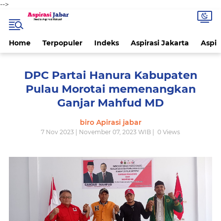
-->
Home
Terpopuler
Indeks
Aspirasi Jakarta
Aspir
DPC Partai Hanura Kabupaten
Pulau Morotai memenangkan
Ganjar Mahfud MD
biro Apirasi jabar
7 Nov 2023 | November 07, 2023 WIB |
0
Views