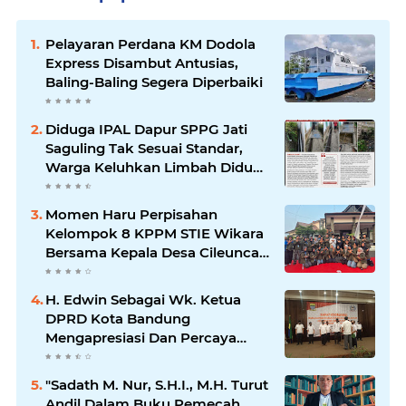
Pelayaran Perdana KM Dodola
Express Disambut Antusias,
Baling-Baling Segera Diperbaiki
Diduga IPAL Dapur SPPG Jati
Saguling Tak Sesuai Standar,
Warga Keluhkan Limbah Diduga
Mengalir ke Sungai
Momen Haru Perpisahan
Kelompok 8 KPPM STIE Wikara
Bersama Kepala Desa Cileunca
di Kecamatan Bojong
H. Edwin Sebagai Wk. Ketua
DPRD Kota Bandung
Mengapresiasi Dan Percaya
Penuh Kepada Kepemimpinan
Merdi Hajiji Sebagai ketua DPD
"Sadath M. Nur, S.H.I., M.H. Turut
Lpm Kota Bandung Periode
Andil Dalam Buku Pemecah