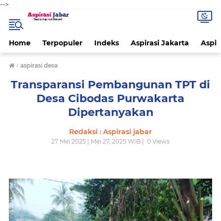
-->
Home
Terpopuler
Indeks
Aspirasi Jakarta
Aspir
›
aspirasi desa
Transparansi Pembangunan TPT di
Desa Cibodas Purwakarta
Dipertanyakan
Redaksi : Aspirasi jabar
27 Mei 2025 | Mei 27, 2025 WIB |
0
Views