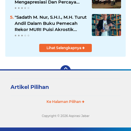
Mengapresiasi Dan Percaya
Penuh Kepada Kepemimpinan
Merdi Hajiji Sebagai ketua DPD
"Sadath M. Nur, S.H.I., M.H. Turut
Lpm Kota Bandung Periode
Andil Dalam Buku Pemecah
2021-2026
Rekor MURI Puisi Akrostik
Terbanyak
Lihat Selengkapnya
Artikel Pilihan
Ke Halaman Pilihan
Copyright ©
2026 Aspirasi Jabar