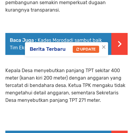
pembangunan semakin memperkuat dugaan
kurangnya transparansi.
Baca Juga :
Kades Morodadi sambut baik
×
Tim Ekspedisi Patriot Mahasiswa UI dan IPB
Berita Terbaru
UPDATE
Kepala Desa menyebutkan panjang TPT sekitar 400
meter (kanan kiri 200 meter) dengan anggaran yang
tercatat di bendahara desa. Ketua TPK mengaku tidak
mengetahui detail anggaran, sementara Sekretaris
Desa menyebutkan panjang TPT 271 meter.