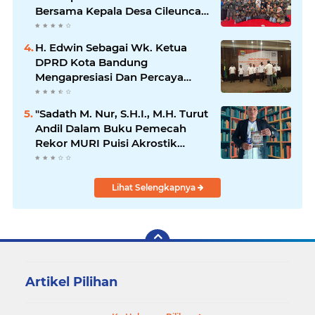
Bersama Kepala Desa Cileunca
di Kecamatan Bojong
H. Edwin Sebagai Wk. Ketua
DPRD Kota Bandung
Mengapresiasi Dan Percaya
Penuh Kepada Kepemimpinan
Merdi Hajiji Sebagai ketua DPD
"Sadath M. Nur, S.H.I., M.H. Turut
Lpm Kota Bandung Periode
Andil Dalam Buku Pemecah
2021-2026
Rekor MURI Puisi Akrostik
Terbanyak
Lihat Selengkapnya
Artikel Pilihan