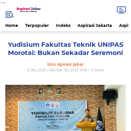
-->
Home
Terpopuler
Indeks
Aspirasi Jakarta
Aspir
Yudisium Fakultas Teknik UNIPAS
Morotai: Bukan Sekadar Seremoni
biro Apirasi jabar
5 Okt 2025 | Oktober 05, 2025 WIB |
0
Views