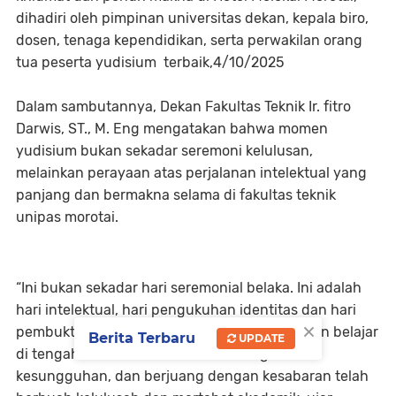
dihadiri oleh pimpinan universitas dekan, kepala biro,
dosen, tenaga kependidikan, serta perwakilan orang
tua peserta yudisium terbaik,4/10/2025
Dalam sambutannya, Dekan Fakultas Teknik Ir. fitro
Darwis, ST., M. Eng mengatakan bahwa momen
yudisium bukan sekadar seremoni kelulusan,
melainkan perayaan atas perjalanan intelektual yang
panjang dan bermakna selama di fakultas teknik
unipas morotai.
“Ini bukan sekadar hari seremonial belaka. Ini adalah
hari intelektual, hari pengukuhan identitas dan hari
×
pembuktian. Bahwa perjuangan panjang kalian belajar
Berita Terbaru
UPDATE
di tengah keterbatasan, meneliti dengan
kesungguhan, dan berjuang dengan kesabaran telah