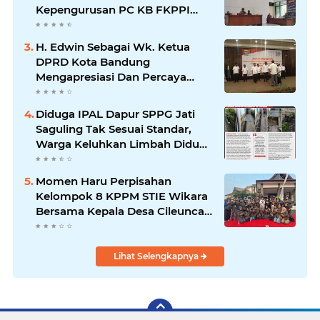
Kepengurusan PC KB FKPPI
Sumedang, Ketua Cabang
Diminta Segera Konsolidasi
H. Edwin Sebagai Wk. Ketua
DPRD Kota Bandung
Mengapresiasi Dan Percaya
Penuh Kepada Kepemimpinan
Merdi Hajiji Sebagai ketua DPD
Diduga IPAL Dapur SPPG Jati
Lpm Kota Bandung Periode
Saguling Tak Sesuai Standar,
2021-2026
Warga Keluhkan Limbah Diduga
Mengalir ke Sungai
Momen Haru Perpisahan
Kelompok 8 KPPM STIE Wikara
Bersama Kepala Desa Cileunca
di Kecamatan Bojong
Lihat Selengkapnya