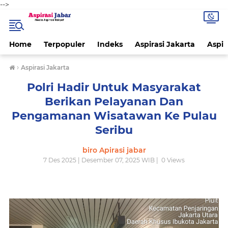
-->
Home
Terpopuler
Indeks
Aspirasi Jakarta
Aspir
›
Aspirasi Jakarta
Polri Hadir Untuk Masyarakat
Berikan Pelayanan Dan
Pengamanan Wisatawan Ke Pulau
Seribu
biro Apirasi jabar
7 Des 2025 | Desember 07, 2025 WIB |
0
Views