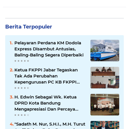
Berita Terpopuler
Pelayaran Perdana KM Dodola
Express Disambut Antusias,
Baling-Baling Segera Diperbaiki
Ketua FKPPI Jabar Tegaskan
Tak Ada Perubahan
Kepengurusan PC KB FKPPI
Sumedang, Ketua Cabang
Diminta Segera Konsolidasi
H. Edwin Sebagai Wk. Ketua
DPRD Kota Bandung
Mengapresiasi Dan Percaya
Penuh Kepada Kepemimpinan
Merdi Hajiji Sebagai ketua DPD
"Sadath M. Nur, S.H.I., M.H. Turut
Lpm Kota Bandung Periode