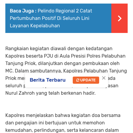
Baca Juga :
Pelindo Regional 2 Catat
Pertumbuhan Positif Di Seluruh Lini
Layanan Kepelabuhan
Rangkaian kegiatan diawali dengan kedatangan
Kapolres beserta PJU di Aula Presisi Polres Pelabuhan
Tanjung Priok, dilanjutkan dengan pembukaan oleh
MC. Dalam sambutannya, Kapolres Pelabuhan Tanjung
×
Priok menyampaikan ucapan terima kasih kepada
Berita Terbaru
UPDATE
seluruh personel, para Ustadz, serta pihak Yayasan
Nurul Zahroh yang telah berkenan hadir.
Kapolres menjelaskan bahwa kegiatan doa bersama
dan pengajian ini bertujuan untuk memohon
kemudahan, perlindungan, serta kelancaran dalam