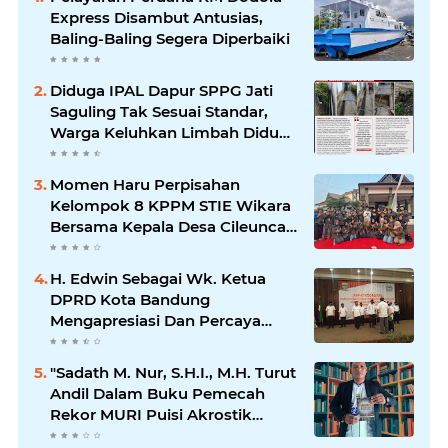
Express Disambut Antusias,
Baling-Baling Segera Diperbaiki
Diduga IPAL Dapur SPPG Jati
Saguling Tak Sesuai Standar,
Warga Keluhkan Limbah Diduga
Mengalir ke Sungai
Momen Haru Perpisahan
Kelompok 8 KPPM STIE Wikara
Bersama Kepala Desa Cileunca
di Kecamatan Bojong
H. Edwin Sebagai Wk. Ketua
DPRD Kota Bandung
Mengapresiasi Dan Percaya
Penuh Kepada Kepemimpinan
Merdi Hajiji Sebagai ketua DPD
"Sadath M. Nur, S.H.I., M.H. Turut
Lpm Kota Bandung Periode
Andil Dalam Buku Pemecah
2021-2026
Rekor MURI Puisi Akrostik
Terbanyak