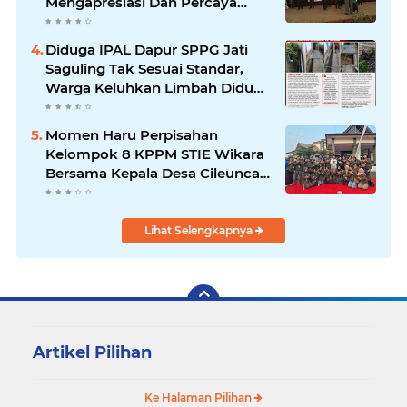
Mengapresiasi Dan Percaya
Penuh Kepada Kepemimpinan
Merdi Hajiji Sebagai ketua DPD
Diduga IPAL Dapur SPPG Jati
Lpm Kota Bandung Periode
Saguling Tak Sesuai Standar,
2021-2026
Warga Keluhkan Limbah Diduga
Mengalir ke Sungai
Momen Haru Perpisahan
Kelompok 8 KPPM STIE Wikara
Bersama Kepala Desa Cileunca
di Kecamatan Bojong
Lihat Selengkapnya
Artikel Pilihan
Ke Halaman Pilihan