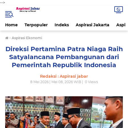
-->
Home
Terpopuler
Indeks
Aspirasi Jakarta
Aspir
›
Aspirasi Ekonomi
Direksi Pertamina Patra Niaga Raih
Satyalancana Pembangunan dari
Pemerintah Republik Indonesia
Redaksi : Aspirasi jabar
8 Mei 2026 | Mei 08, 2026 WIB |
0
Views