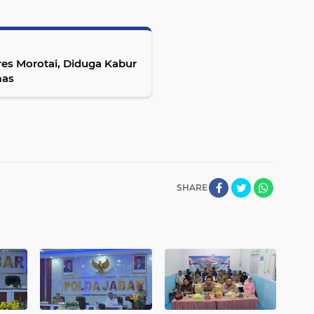
res Morotai, Diduga Kabur
mas
SHARE