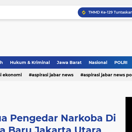
Narita Shibori dan Perj
ah
Hukum & Kriminal
Jawa Barat
Nasional
POLRI
si ekonomi
aspirasi jabar news
aspirasi jabar news pol
aspirasi internasional
aspirasi kalabar
bandung
nasional
polri
pendidikan
aspirasi food
asp
ua Pengedar Narkoba Di
 Baru Jakarta Utara