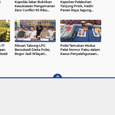
t
Kapolda Jabar Buktikan
Kapolres Pelabuhan
Kesuksesan Pengamanan
Tanjung Priok, Hadiri
Zero Conflict 95 Ribu
Panen Raya Jagung
Buruh pada May Day
Nasional Dan Launching
166 SPPG Polri Bersama
Presiden RI
 17
‎Ribuan Tabung LPG
‎Polisi Temukan Modus
aan
Bersubsidi Disita Polisi,
Pelat Nomor Palsu dalam
bsidi
Bogor Jadi Wilayah
Kasus Penyalahgunaan
Terbanyak
BBM Subsidi Di Jabar
Pengungkapan