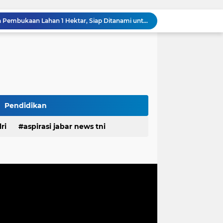
TMMD Ke-129 Tuntaskan Pembukaan Lahan 1 Hektar, Siap Ditanami untuk Perkuat Ketahanan Pangan Kampung Sesor
Komentar Tak Beretika di Medsos, Perawat RSUD Cicalengka Dinonaktifkan Sementara
Komisaris Independen Pertamina Patra Niaga Terpikat Produk UMKM Mitra Binaan dengan Sentuhan Kemanusiaan dan Keberlanjutan
Polda Jabar Tindak Penyalahgunaan AI untuk Manipulasi Digital, Penyidik Gandeng 4 Ahli
Proyek Labkesmas mencapai 80 persen progres fisiknya sudah melampaui dari realisasi anggaran
alanannya Menjadi UMKM Inklusif
Polda Jabar Gulung 1.245 Tersangka Narkoba dan Miras, Jutaan Obat Keras Dimusnahkan
Ribuan Knalpot Brong Disita Polisi, Gubernur Jabar Kang Dedi Bakal Berikan Kompensasi Knalpot Standar
Pendidikan
Sikat Kejahatan Jalanan di Jabar, 413 Pelaku Diciduk dan 1.016 Motor Disita
Bupati Pulau Morotai Membuka Semarak HUT RI ke-81, Event Domino Gotalamo Cup
ri
aspirasi jabar news tni
desa
daerah
irasi desa