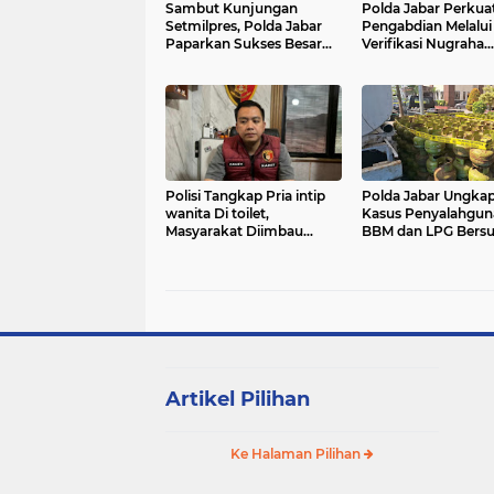
Sambut Kunjungan
Polda Jabar Perkua
Setmilpres, Polda Jabar
Pengabdian Melalui
Paparkan Sukses Besar
Verifikasi Nugraha
Operasi Ketupat Lodaya
Sakanti 2026
2026, Angka Laka Lantas
Turun Drastis 76 Persen
Polisi Tangkap Pria intip
Polda Jabar Ungkap
wanita Di toilet,
Kasus Penyalahgun
Masyarakat Diimbau
BBM dan LPG Bersu
Gunakan 110 Untuk
Respon Cepat Aduan
Artikel Pilihan
Ke Halaman Pilihan