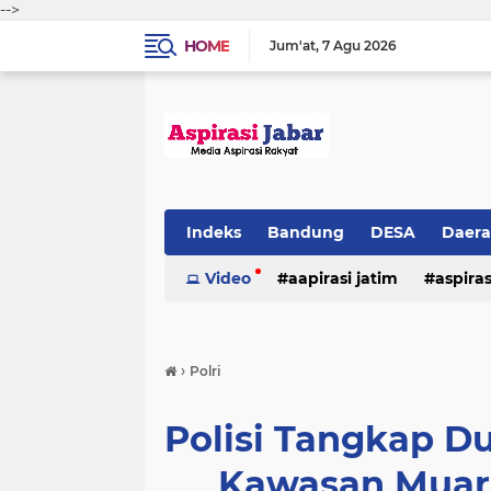
-->
HOME
Jum'at
7 Agu 2026
Indeks
Bandung
DESA
Daer
Video
aapirasi jatim
aspira
aspirasi malkut
aspirasi daerah
›
Polri
hukum & kriminal
jawa barat
Polisi Tangkap D
Kawasan Muara