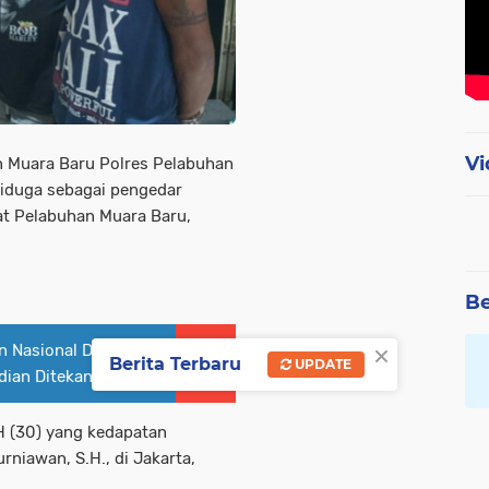
Vi
 Muara Baru Polres Pelabuhan
diduga sebagai pengedar
at Pelabuhan Muara Baru,
Be
×
n Nasional Di Polda
Berita Terbaru
UPDATE
dian Ditekankan
SH (30) yang kedapatan
niawan, S.H., di Jakarta,