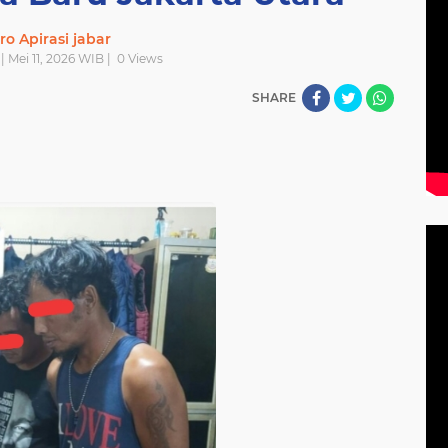
ro Apirasi jabar
 | Mei 11, 2026 WIB |
0
Views
SHARE