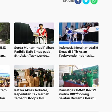
SHARE
TMMD
Serda Muhammad Raihan
Indonesia Meraih medali 9
Fadhila Raih Emas pada
Emas di 8 Th Asian
tan
8th Asian Taekwondo
Taekwondo Indonesia
Akses
Indonesia Open
Championship 2026
ng
Championship 2026
h Aman
trem,
Ketika Akses Terbatas,
Dansatgas TMMD Ke-129
Kepedulian Tak Pernah
Kodim 1807/Sorong
 Ton
Terhenti: Koops TNI
Selatan Bersama Persit
aan ke
Habema Hadir untuk
Dorong Kemandirian
upaten
Papua
Ekonomi Warga Melalui
Penyuluhan dan Pelatihan