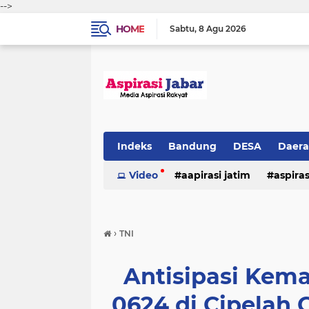
-->
HOME
Sabtu
8 Agu 2026
Indeks
Bandung
DESA
Daer
Video
aapirasi jatim
aspira
aspirasi malkut
aspirasi daerah
›
TNI
hukum & kriminal
jawa barat
Antisipasi Kem
0624 di Cipelah