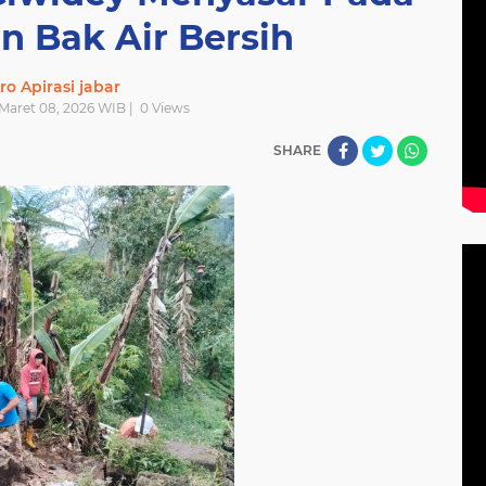
 Bak Air Bersih
ro Apirasi jabar
 Maret 08, 2026 WIB |
0
Views
SHARE