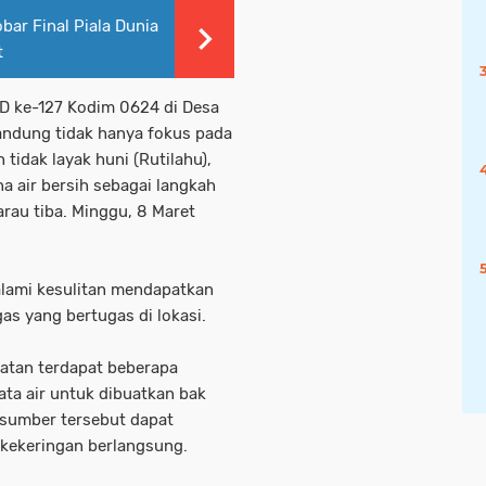
bar Final Piala Dunia
t
 ke-127 Kodim 0624 di Desa
andung tidak hanya fokus pada
idak layak huni (Rutilahu),
a air bersih sebagai langkah
rau tiba. Minggu, 8 Maret
alami kesulitan mendapatkan
gas yang bertugas di lokasi.
iatan terdapat beberapa
ta air untuk dibuatkan bak
i sumber tersebut dapat
kekeringan berlangsung.