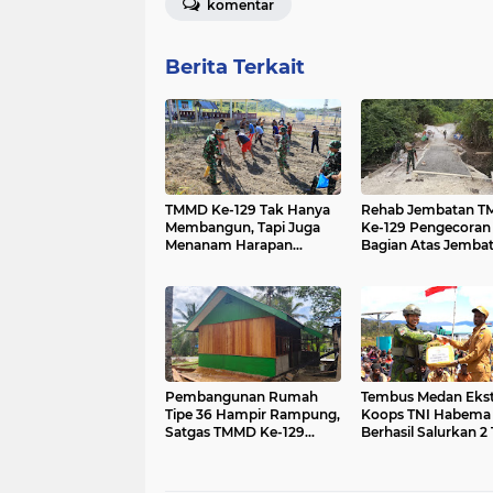
komentar
Berita Terkait
TMMD Ke-129 Tak Hanya
Rehab Jembatan 
Membangun, Tapi Juga
Ke-129 Pengecoran
Menanam Harapan
Bagian Atas Jemba
Melalui Ketahanan
Hampir Rampung, 
Pangan
Masyarakat Kampu
Sesor Segera Lebi
dan Lancar
Pembangunan Rumah
Tembus Medan Eks
Tipe 36 Hampir Rampung,
Koops TNI Habema
Satgas TMMD Ke-129
Berhasil Salurkan 2
Kodim 1807/Sorong
Bantuan Kemanusi
Selatan Wujudkan
Tiga Distrik di Kab
Hunian Layak bagi Warga
Puncak