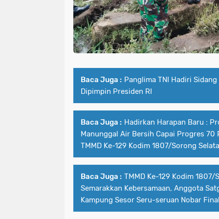
Baca Juga :
Panglima TNI Hadiri Sidang
Dipimpin Presiden RI
Baca Juga :
Hadirkan Harapan Baru : P
Manunggal Air Bersih Capai Progres 70 
TMMD Ke-129 Kodim 1807/Sorong Selat
Baca Juga :
TMMD Ke-129 Kodim 1807/S
Semarakkan Kebersamaan, Anggota Sat
Kampung Sesor Seru-seruan Nobar Final