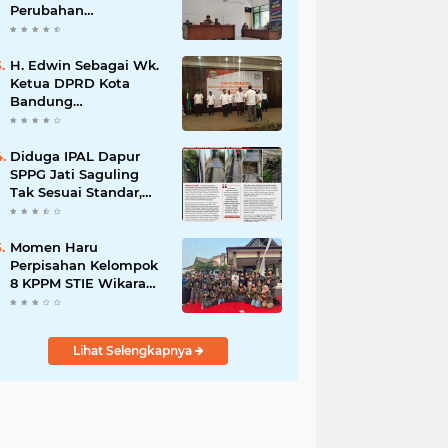
Perubahan
Kepengurusan PC KB
FKPPI Sumedang,
Ketua Cabang Diminta
H. Edwin Sebagai Wk.
Segera Konsolidasi
Ketua DPRD Kota
Bandung
Mengapresiasi Dan
Percaya Penuh
Kepada
Diduga IPAL Dapur
Kepemimpinan Merdi
SPPG Jati Saguling
Hajiji Sebagai ketua
Tak Sesuai Standar,
DPD Lpm Kota
Warga Keluhkan
Bandung Periode
Limbah Diduga
2021-2026
Mengalir ke Sungai
Momen Haru
Perpisahan Kelompok
8 KPPM STIE Wikara
Bersama Kepala Desa
Cileunca di
Kecamatan Bojong
Lihat Selengkapnya