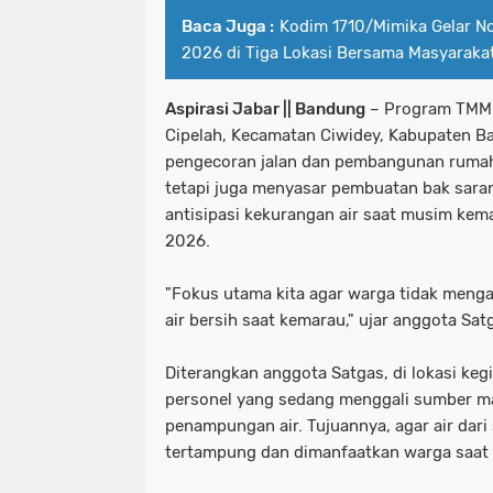
Baca Juga :
Kodim 1710/Mimika Gelar No
2026 di Tiga Lokasi Bersama Masyaraka
Aspirasi Jabar || Bandung
– Program TMMD
Cipelah, Kecamatan Ciwidey, Kabupaten B
pengecoran jalan dan pembangunan rumah t
tetapi juga menyasar pembuatan bak saran
antisipasi kekurangan air saat musim kema
2026.
"Fokus utama kita agar warga tidak meng
air bersih saat kemarau," ujar anggota Sat
Diterangkan anggota Satgas, di lokasi keg
personel yang sedang menggali sumber ma
penampungan air. Tujuannya, agar air dar
tertampung dan dimanfaatkan warga saat 