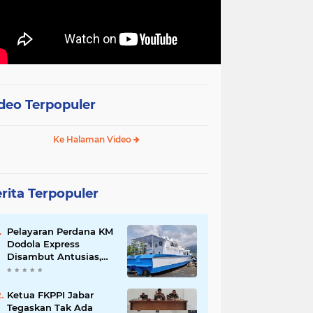
deo Terpopuler
Ke Halaman Video
rita Terpopuler
Pelayaran Perdana KM
Dodola Express
Disambut Antusias,
Baling-Baling Segera
Diperbaiki
Ketua FKPPI Jabar
Tegaskan Tak Ada