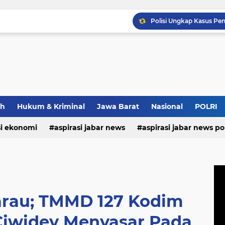
Wapang TNI Tinjau Kesia
Strategi Polda Jabar Da
ah
Hukum & Kriminal
Jawa Barat
Nasional
POLRI
si ekonomi
aspirasi jabar news
aspirasi jabar news pol
Pastikan Kenyamanan Inv
aspirasi internasional
aspirasi kalabar
bandung
nasional
polri
pendidikan
aspirasi food
asp
arau; TMMD 127 Kodim
 Ciwidey Menyasar Pada