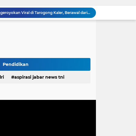
Polisi Ungkap Kasus Pengeroyokan Viral di Tarogong Kaler, Berawal dari Knalpot Brong
pan Yonif TP di Sumatera Utara
PEMDES RAWALELE GELAR MUSDES TENTUKAN RKPDes, PANITIA PILKADES SERTA PERINGATI HUT KE-81 KEMERDEKAAN RI
Ketua FKPPI Jabar Tegaskan Tak Ada Perubahan Kepengurusan PC KB FKPPI Sumedang, Ketua Cabang Diminta Segera Konsolidasi
n Pemprov Jabar Atasi Kejahatan Jalanan
Polda Jabar dan BNNP Perketat Pengawasan Obat Terlarang, Pemburu Targetkan Jaringan Lintas Provinsi
Mitra Kerja SPPG Cikampek Selatan Pertanyakan Dasar Penilaian Akun TikTok Soal Higienitas Dapur Gizi
TMMD Ke-129 Gelar Penyuluhan Wasbang dan Hukum, Tanamkan Kesadaran Berbangsa serta Taat Aturan di Kampung Sesor
Pendidikan
Biaya Revitalisasi Rp.39–49 Juta per Meter, Pedagang Pasar Sunter Podomoro Minta Kejelasan
ri
aspirasi jabar news tni
estasi, Bupati Morotai Kunjungi Mitita Resort
desa
daerah
irasi desa