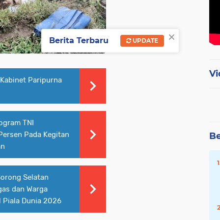
×
Berita Terbaru
UPDATE
Vi
 Kabinet Paripurna
rogram TNI
Persen Pada Kegitan
Be
an
orong Selatan
gas dan Warga
 Piala Dunia 2026