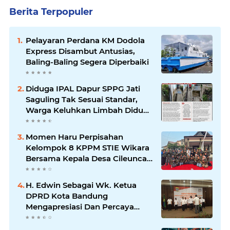
Berita Terpopuler
Pelayaran Perdana KM Dodola
Express Disambut Antusias,
Baling-Baling Segera Diperbaiki
Diduga IPAL Dapur SPPG Jati
Saguling Tak Sesuai Standar,
Warga Keluhkan Limbah Diduga
Mengalir ke Sungai
Momen Haru Perpisahan
Kelompok 8 KPPM STIE Wikara
Bersama Kepala Desa Cileunca
di Kecamatan Bojong
H. Edwin Sebagai Wk. Ketua
DPRD Kota Bandung
Mengapresiasi Dan Percaya
Penuh Kepada Kepemimpinan
Merdi Hajiji Sebagai ketua DPD