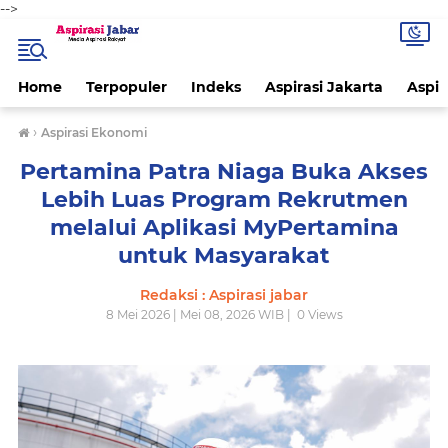
-->
Home
Terpopuler
Indeks
Aspirasi Jakarta
Aspir
›
Aspirasi Ekonomi
Pertamina Patra Niaga Buka Akses
Lebih Luas Program Rekrutmen
melalui Aplikasi MyPertamina
untuk Masyarakat
Redaksi : Aspirasi jabar
8 Mei 2026 | Mei 08, 2026 WIB |
0
Views