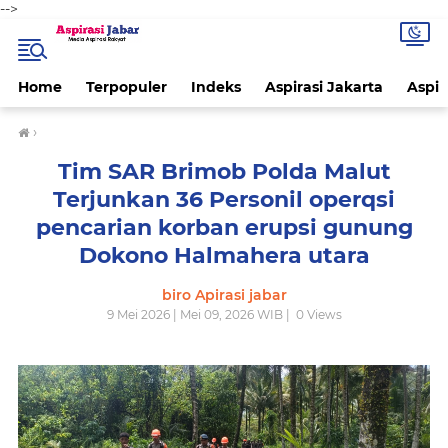
-->
Home
Terpopuler
Indeks
Aspirasi Jakarta
Aspir
›
Tim SAR Brimob Polda Malut
Terjunkan 36 Personil operqsi
pencarian korban erupsi gunung
Dokono Halmahera utara
biro Apirasi jabar
9 Mei 2026 | Mei 09, 2026 WIB |
0
Views